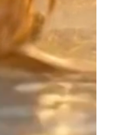
Miyuki japonaises à votre
"contrepoint" (la touche finale).
Pour ce détail décisif, choisissez
parmi des matériaux d'exception :
la pureté lisse de l'Or Laminé, le
caractère de l'Argent Massif, ou
l'éclat des perles Or 24K.
La Signature Design :
Votre point d'équilibre Artisane
créatrice depuis 2015, mon travail
repose sur l'art du contraste. Sur
ce bijou qui n'a ni début ni fin, je
vous confie cet espace de rupture
(une zone asymétrique de 2
centimètres). C'est ce détail subtil,
entièrement maîtrisé par vous, qui
sort la pièce du "déjà-vu" et signe
une parure résolument signée
créateur.