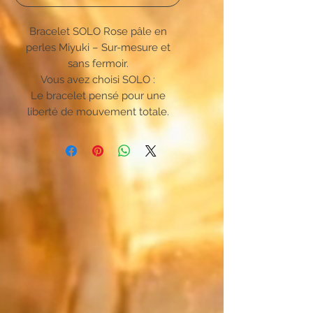
Bracelet SOLO Rose pâle en
perles Miyuki – Sur-mesure et
sans fermoir.
Vous avez choisi SOLO :
Le bracelet pensé pour une
liberté de mouvement totale.
Oubliez les attaches complexes,
cette création unique s'enfile en
un instant. Pensé pour un confort
absolu, il épouse parfaitement
votre poignet et se fait oublier
pour accompagner chacun de vos
gestes au quotidien.
Le Japon rencontre les métaux
précieux :
Faites naître un mix qui ne
ressemble qu'à vous. Associez la
couleur principale de vos perles