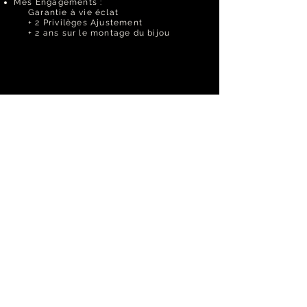
Mes Engagements :
Garantie à vie éclat
+ 2 Privilèges Ajustement
+ 2 ans sur le montage du bijou
A PROPOS
La marque
Vu dans la presse
Collabs et Evènements
Journal