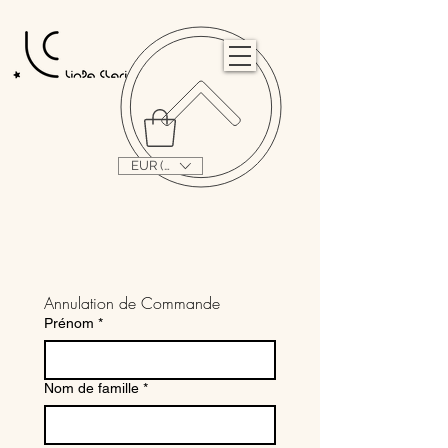
                                                                                                                                   
EUR (€)
Annulation de Commande
Prénom
*
Nom de famille
*