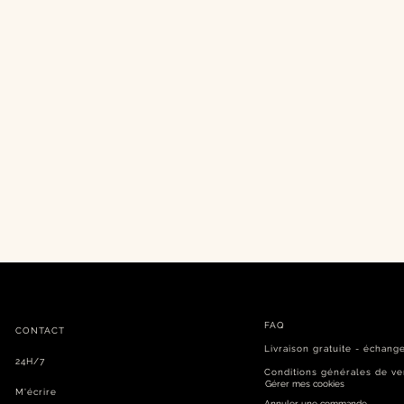
FAQ
CONTACT
Livraison gratuite​ - échang
24H/7
Conditions générales de ve
Gérer mes cookies
M'écrire
Annuler une commande