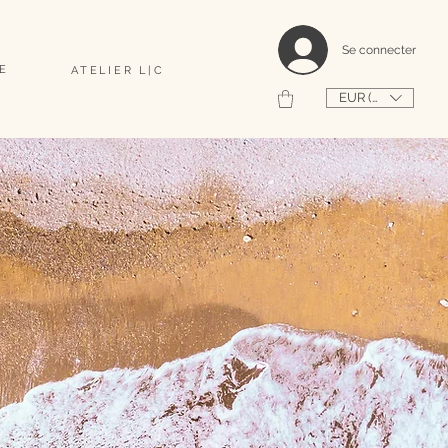
                                                                                    2026 SHAPEUSE DE COQUILLAGES PERSONNALISÉS 
Se connecter
E
ATELIER L|C
EUR (€)