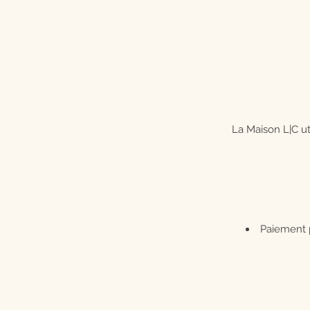
La Maison L|C ut
Paiement p