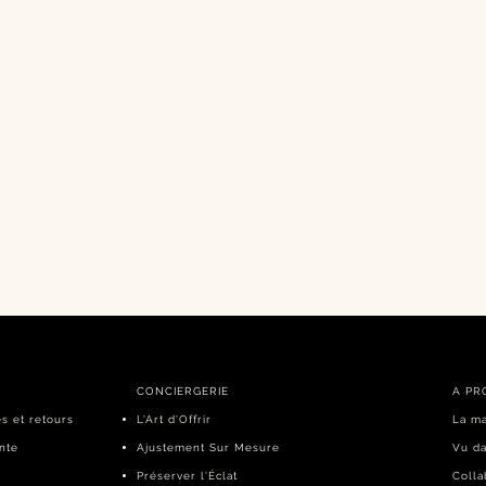
CONCIERGERIE
A PR
es et retours
L'Art d'Offrir
La m
nte
Ajustement Sur Mesure
Vu da
Préserver l'Éclat
Colla