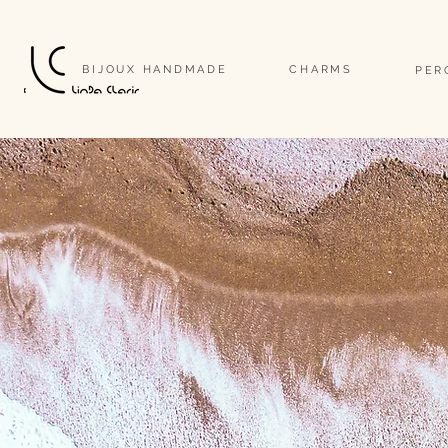
                                                                                                                              
BIJOUX HANDMADE
CHARMS
PER