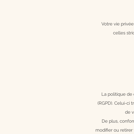
Votre vie privé
celles str
La politique de
(RGPD). Celui-ci t
de v
De plus, confo
modifier ou retire