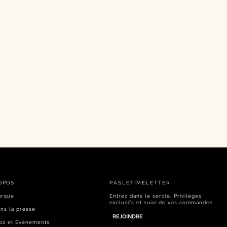
OPOS
PASLETIMELETTER​
arque
Entrez dans le cercle. Privilèges
exclusifs et suivi de vos commandes.
ns la presse
REJOINDRE
bs et Evènements