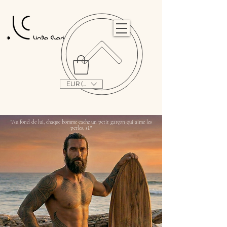
                                                                                                                                   
EUR (€)
"Au fond de lui, chaque homme cache un petit garçon qui aime les
perles, si."