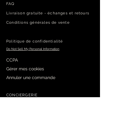
FAQ
Livraison gratuite​ - échanges et retours
Conditions générales de vente
Politique de confidentialité
Do Not Sell My Personal Information
CCPA
Gérer mes cookies
Annuler une commande
CONCIERGERIE
L'Art d'Offrir
Ajustement Sur Mesure
Préserver l'Éclat
Mes Engagements :
Garantie à vie éclat