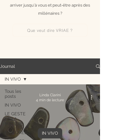
arriver jusqu'à vous et peut-être après des
millénaires ?
Que veut dire VRIAE ?
Journal
IN VIVO
Tous les
Linda Clarini
posts
4 min de lecture
IN VIVO
LE GESTE
ET LA
MATIERE
FEATURED
IN VIVO