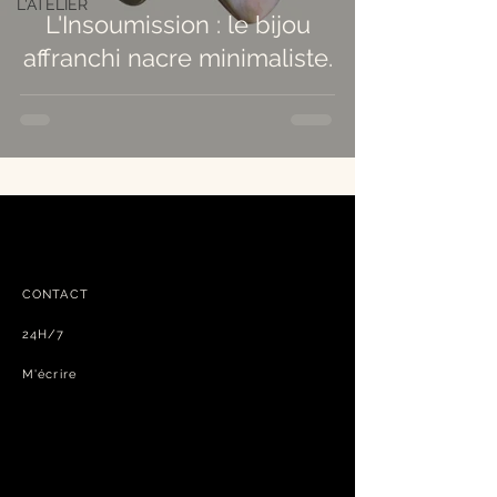
L'ATELIER
L'Insoumission : le bijou
affranchi nacre minimaliste.
CONTACT
24H/7
M'écrire