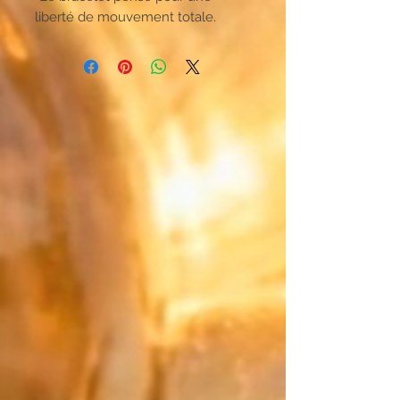
liberté de mouvement totale.
Oubliez les attaches complexes,
cette création unique s'enfile en
un instant. Pensé pour un confort
absolu, il épouse parfaitement
votre poignet et se fait oublier
pour accompagner chacun de vos
gestes au quotidien.
Le Japon rencontre les métaux
précieux :
Faites naître un mix qui ne
ressemble qu'à vous. Associez la
couleur principale de vos perles
Miyuki japonaises à votre
"contrepoint" (la touche finale).
Pour ce détail décisif, choisissez
parmi des matériaux d'exception :
la pureté lisse de l'Or Laminé, le
caractère de l'Argent Massif, ou