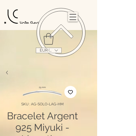
                                                                                                                                   
EUR (€)
SKU : AG-SOLO-LAG-HM
Bracelet Argent
925 Miyuki -