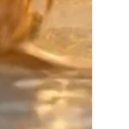
l'éclat des perles Or 24K.
La Signature Design :
Votre point d'équilibre Artisane
créatrice depuis 2015, mon travail
repose sur l'art du contraste. Sur
ce bijou qui n'a ni début ni fin, je
vous confie cet espace de rupture
(une zone asymétrique de 2
centimètres). C'est ce détail subtil,
entièrement maîtrisé par vous, qui
sort la pièce du "déjà-vu" et signe
une parure résolument signée
créateur.
Vous êtes unique, exprimez-le en
couleurs ! Créez votre association
parfaite et partagez vos créations,
je les publierai avec grand plaisir.