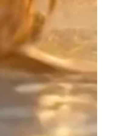
"contrepoint" (la touche finale).
Pour ce détail décisif, choisissez
parmi des matériaux d'exception :
la pureté lisse de l'Or Laminé, le
caractère de l'Argent Massif, ou
l'éclat des perles Or 24K.
La Signature Design :
Votre point d'équilibre Artisane
créatrice depuis 2015, mon travail
repose sur l'art du contraste. Sur
ce bijou qui n'a ni début ni fin, je
vous confie cet espace de rupture
(une zone asymétrique de 2
centimètres). C'est ce détail subtil,
entièrement maîtrisé par vous, qui
sort la pièce du "déjà-vu" et signe
une parure résolument signée
créateur.
Vous êtes unique, exprimez-le en