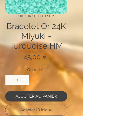
SKU : OR-SOLO-TUR-HM
Bracelet Or 24K
Miyuki -
Turquoise HM
Prix
45,00 €
Quantité
*
AJOUTER AU PANIER
Acheter L'Unique