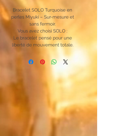
Bracelet SOLO Turquoise en
perles Miyuki – Sur-mesure et
sans fermoir.
Vous avez choisi SOLO :
Le bracelet pensé pour une
liberté de mouvement totale.
Oubliez les attaches complexes,
cette création unique s'enfile en
un instant. Pensé pour un confort
absolu, il épouse parfaitement
votre poignet et se fait oublier
pour accompagner chacun de vos
gestes au quotidien.
Le Japon rencontre les métaux
précieux :
Faites naître un mix qui ne
ressemble qu'à vous. Associez la
couleur principale de vos perles
Miyuki japonaises à votre