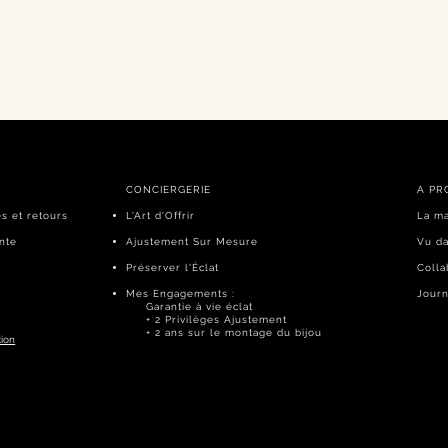
CONCIERGERIE
A PR
es et retours
L'Art d'Offrir
La m
nte
Ajustement Sur Mesure
Vu da
Préserver l'Éclat
Colla
Mes Engagements :
Journ
Garantie à vie éclat
+ 2 Privilèges Ajustement
+ 2 ans sur le montage du bijou
tion