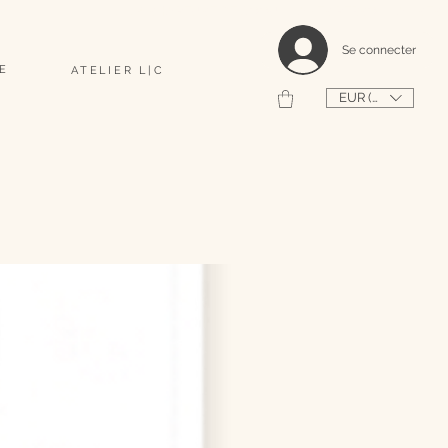
                                                                                    2026 SHAPEUSE DE COQUILLAGES PERSONNALISÉS 
Se connecter
E
ATELIER L|C
EUR (€)