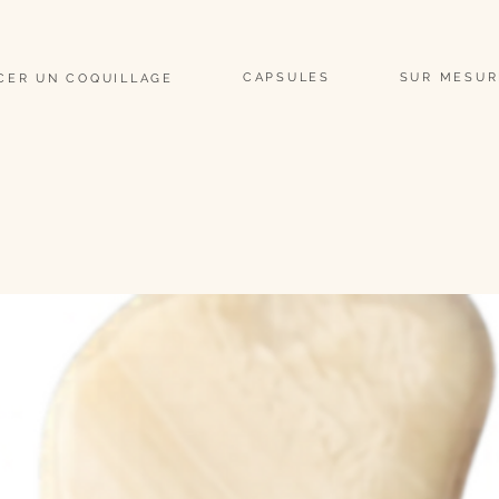
                                                                                                                               
CAPSULES
SUR MESUR
CER UN COQUILLAGE