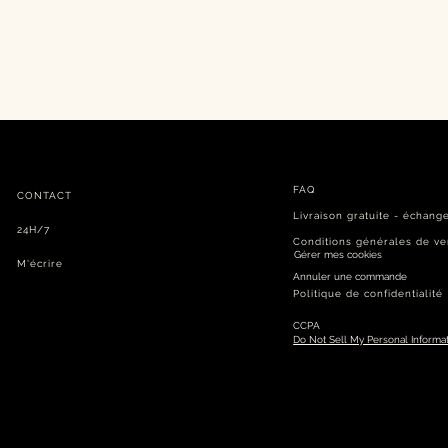
FAQ
CONTACT
Livraison gratuite​ - échang
24H/7
Conditions générales de ve
Gérer mes cookies
M'écrire
Annuler une commande
Politique de confidentialité
CCPA
Do Not Sell My Personal Informa