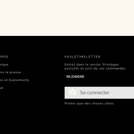
OPOS
PASLETIMELETTER​
arque
Entrez dans le cercle. Privilèges
exclusifs et suivi de vos commandes.
ns la presse
REJOINDRE
bs et Evènements
al
Se connecter
Promis que des choses utiles.