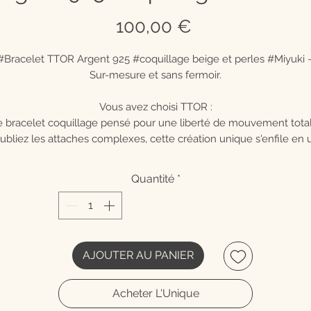
Prix
100,00 €
#Bracelet TTOR Argent 925 #coquillage beige et perles #Miyuki 
Sur-mesure et sans fermoir.
Vous avez choisi TTOR :
e bracelet coquillage pensé pour une liberté de mouvement total
ubliez les attaches complexes, cette création unique s'enfile en 
instant. Pensé pour un confort absolu, il épouse parfaitement votr
ignet et se fait oublier pour accompagner chacun de vos gestes
Quantité
*
quotidien.
Le Japon rencontre les métaux précieux :
aites naître un mix qui ne ressemble qu'à vous. Associez la coule
principale de vos perles Miyuki japonaises à votre "contrepoint" (l
AJOUTER AU PANIER
ouche finale). Pour ce détail décisif, choisissez parmi des matéria
d'exception : la pureté lisse de l'Or Laminé, le caractère de l'Argen
Acheter L'Unique
Massif, l'éclat des perles Or 24K ou encore des perles de couleur