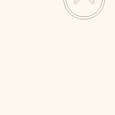
ui
on
r.