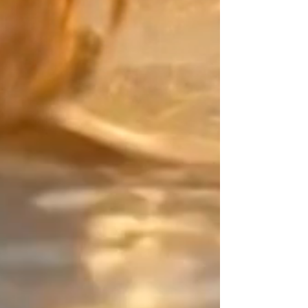
l'éclat des perles Or 24K.
La Signature Design :
Votre point d'équilibre Artisane
créatrice depuis 2015, mon travail
repose sur l'art du contraste. Sur
ce bijou qui n'a ni début ni fin, je
vous confie cet espace de rupture
(une zone asymétrique de 2
centimètres). C'est ce détail subtil,
entièrement maîtrisé par vous, qui
sort la pièce du "déjà-vu" et signe
une parure résolument signée
créateur.
Vous êtes unique, exprimez-le en
couleurs ! Créez votre association
parfaite et partagez vos créations,
je les publierai avec grand plaisir.