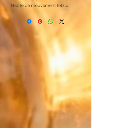
liberté de mouvement totale.
Oubliez les attaches complexes,
cette création unique s'enfile en
un instant. Pensé pour un confort
absolu, il épouse parfaitement
votre poignet et se fait oublier
pour accompagner chacun de vos
gestes au quotidien.
Le Japon rencontre les métaux
précieux :
Faites naître un mix qui ne
ressemble qu'à vous. Associez la
couleur principale de vos perles
Miyuki japonaises à votre
"contrepoint" (la touche finale).
Pour ce détail décisif, choisissez
parmi des matériaux d'exception :
la pureté lisse de l'Or Laminé, le
caractère de l'Argent Massif, ou