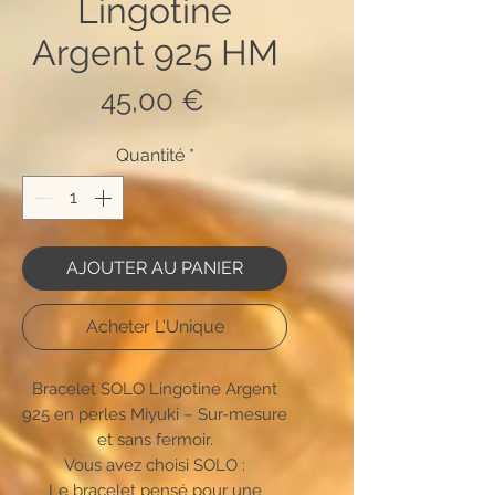
Lingotine
Argent 925 HM
Prix
45,00 €
Quantité
*
AJOUTER AU PANIER
Acheter L'Unique
Bracelet SOLO Lingotine Argent
925 en perles Miyuki – Sur-mesure
et sans fermoir.
Vous avez choisi SOLO :
Le bracelet pensé pour une