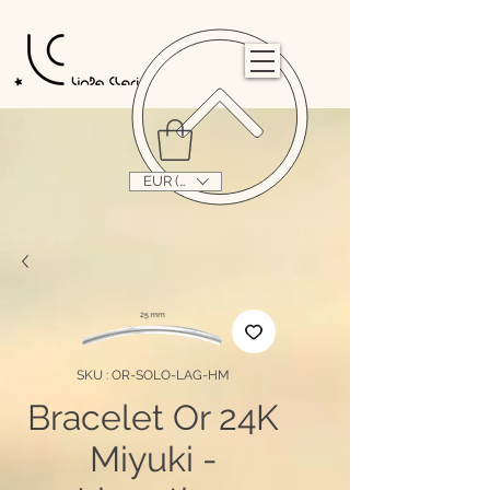
                                                                                                                                   
EUR (€)
SKU : OR-SOLO-LAG-HM
Bracelet Or 24K
Miyuki -