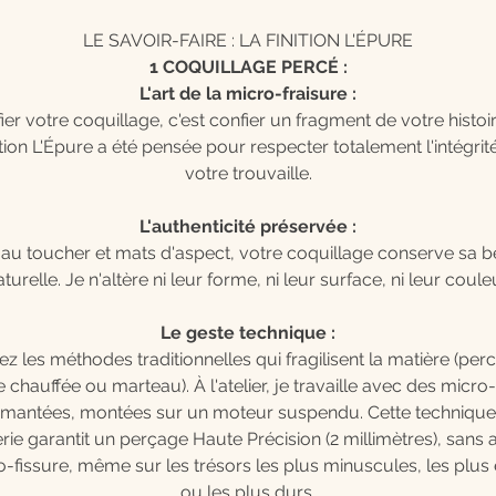
LA SENSATION & L'ALLURE
LE SAVOIR-FAIRE : LA FINITION L'ÉPURE
Le Porter :
Une liberté absolue. Le perçage est réalisé à l'endroit
1 COQUILLAGE PERCÉ :
exact pour que vos coquillages restent parfaitement équilibrés su
L'art de la micro-fraisure :
eurs anneaux. Ils se placent naturellement et vous accompagne
ier votre coquillage, c'est confier un fragment de votre histoir
au quotidien sans jamais vous lâcher.
ition L'Épure a été pensée pour respecter totalement l'intégrit
votre trouvaille.
Le Porté :
L'élégance sauvage. Le contraste entre l'éclat du méta
récieux des anneaux et la beauté naturelle de vos coquillages cr
L'authenticité préservée :
une harmonie parfaite. Une touche d'Océan dompté, transformé
au toucher et mats d'aspect, votre coquillage conserve sa 
our être montée en breloque sur mesure, à glisser sur vos chaîne
aturelle. Je n'altère ni leur forme, ni leur surface, ni leur couleu
vos créoles ou vos bracelets favoris.
Le geste technique :
CONCIERGERIE & GARANTIE Parce que vos coquillages mériten
ez les méthodes traditionnelles qui fragilisent la matière (per
'éternité, les anneaux que je pose sur votre coquillage bénéficie 
le chauffée ou marteau). À l'atelier, je travaille avec des micro-
'assistance de la Maison L|C. Si vos anneaux subissent un choc au f
amantées, montées sur un moteur suspendu. Cette technique
des années, l'atelier est là pour vous les remplacer.
erie garantit un perçage Haute Précision (2 millimètres), sans
-fissure, même sur les trésors les plus minuscules, les plus
ou les plus durs.