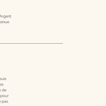
t
 Argent
 tenue
suis
es
s de
 pour
e pas.