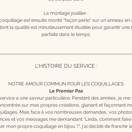
Le métal : Ce service est dédié au montage sur anneau en Argen
925.
Le montage joaillier :
coquillage est ensuite monté "façon perle" sur un anneau en
➔ Voir le service sur anneau en Or 14kt Gold Filled
dont la qualité est minutieusement étudiée pour garantir une
parfaite dans le temps.
L'HISTOIRE DU SERVICE :
NOTRE AMOUR COMMUN POUR LES COQUILLAGES
Le Premier Pas
service a une saveur particulière. Pendant des années, je me 
oncentrée sur mes propres créations, glanant et façonnant m
uillages. Mais face à vos nombreuses demandes, vos photo
nces et vos messages me demandant "Linda, comment faire
r mon propre coquillage en bijou ?", j'ai décidé de franchir l