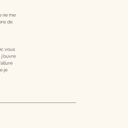
Je ne me
ens de
ec vous
 j'ouvre
'allure
e je