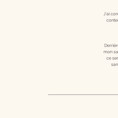
J'ai co
conte
Derriè
mon sav
ce ser
san