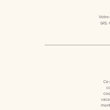
Votre 
925, 
Ce 
c
coq
vaca
monte