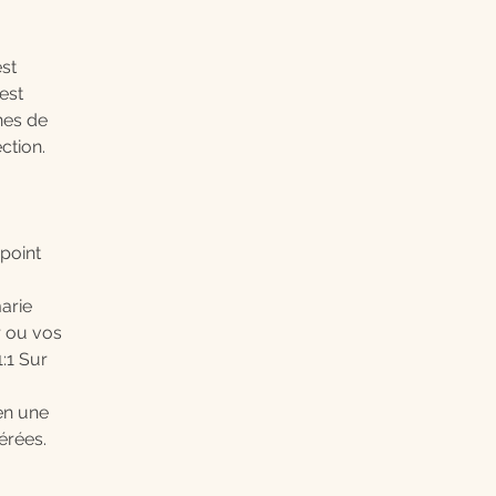
st
est
înes de
ction.
 point
marie
r ou vos
1:1 Sur
en une
érées.