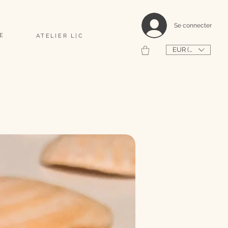
                                                                                    2026 SHAPEUSE DE COQUILLAGES PERSONNALISÉS 
Se connecter
E
ATELIER L|C
EUR (€)