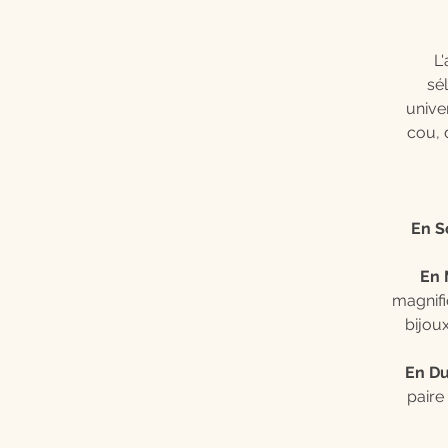
L
sél
univer
cou, 
En S
En 
magnifi
bijoux
En Du
paire