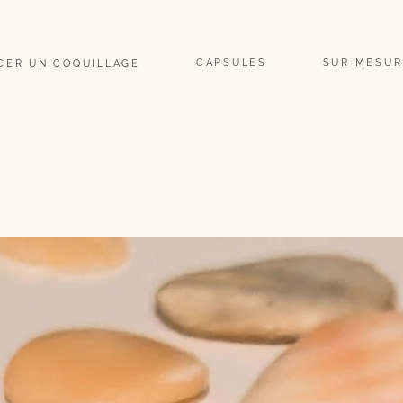
                                                                                                                               
CAPSULES
SUR MESUR
CER UN COQUILLAGE