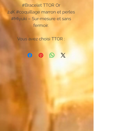
#Bracelet TTOR Or
24K #coquillage marron et perles
#Miyuki – Sur-mesure et sans
fermoir.
Vous avez choisi TTOR :
Le bracelet coquillage pensé pour
une liberté de mouvement totale.
Oubliez les attaches complexes,
cette création unique s'enfile en
un instant. Pensé pour un confort
absolu, il épouse parfaitement
votre poignet et se fait oublier
pour accompagner chacun de vos
gestes au quotidien.
Le Japon rencontre les métaux
précieux :
Faites naître un mix qui ne