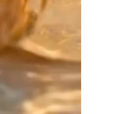
ressemble qu'à vous. Associez la
couleur principale de vos perles
Miyuki japonaises à votre
"contrepoint" (la touche finale).
Pour ce détail décisif, choisissez
parmi des matériaux d'exception :
la pureté lisse de l'Or Laminé, le
caractère de l'Argent Massif, l'éclat
des perles Or 24K ou encore des
perles de couleur Miyuki.
La Signature Design :
Votre point d'équilibre Artisane
créatrice depuis 2015, mon travail
repose sur l'art du contraste. Sur
ce bijou qui n'a ni début ni fin, je
vous confie cet espace de rupture
(une zone asymétrique de 2
centimètres). C'est ce détail subtil,
entièrement maîtrisé par vous, qui