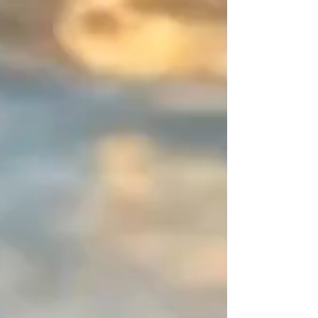
sort la pièce du "déjà-vu" et signe
une parure résolument signée
créateur.
Vous êtes unique, exprimez-le en
couleurs ! Créez votre association
parfaite et partagez vos créations,
je les publierai avec grand plaisir.