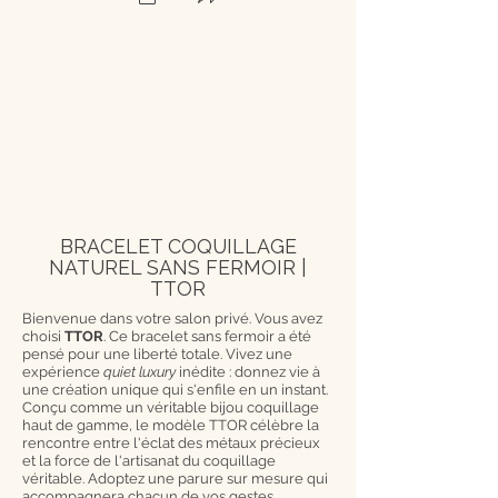
BRACELET COQUILLAGE
NATUREL SANS FERMOIR |
TTOR
Bienvenue dans votre salon privé. Vous avez
choisi
TTOR
. Ce bracelet sans fermoir a été
pensé pour une liberté totale. Vivez une
expérience
quiet luxury
inédite : donnez vie à
une création unique qui s'enfile en un instant.
Conçu comme un véritable bijou coquillage
haut de gamme, le modèle TTOR célèbre la
rencontre entre l'éclat des métaux précieux
et la force de l'artisanat du coquillage
véritable. Adoptez une parure sur mesure qui
accompagnera chacun de vos gestes.