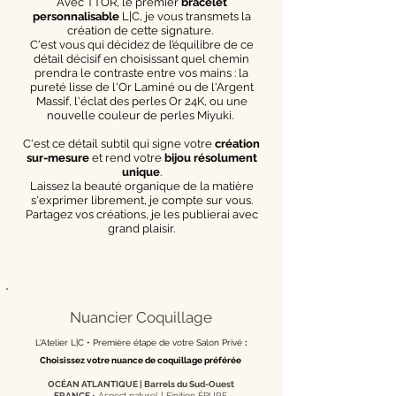
Avec TTOR, le premier
bracelet
personnalisable
L|C, je vous transmets la
création de cette signature.
C'est vous qui décidez de l’équilibre de ce
détail décisif en choisissant quel chemin
prendra le contraste entre vos mains : la
pureté lisse de l'Or Laminé ou de l'Argent
Massif, l'éclat des perles Or 24K, ou une
nouvelle couleur de perles Miyuki.
C'est ce détail subtil qui signe votre
création
sur-mesure
et rend votre
bijou résolument
unique
.
Laissez la beauté organique de la matière
s'exprimer librement, je compte sur vous.
Partagez vos créations, je les publierai avec
grand plaisir.
Nuancier Coquillage
L'Atelier L|C •
Première étape de votre Salon Privé
:
Choisissez votre nuance de coquillage préférée
OCÉAN ATLANTIQUE | Barrels du Sud-Ouest
FRANCE
• Aspect naturel [
Finition ÉPURE