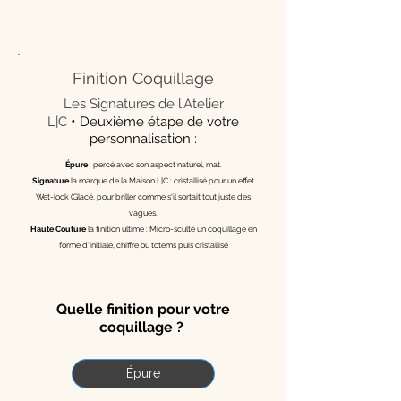
Finition Coquillage
Les Signatures de l'Atelier
•
L|C
Deuxième étape de votre
personnalisation :
Épure
: percé avec son aspect naturel, mat.
Signature
la marque de la Maison L|C : cristallisé pour un effet
Wet-look (Glacé, pour briller comme s'il sortait tout juste des
vagues.
Haute Couture
la finition ultime : Micro-sculté un coquillage en
forme d'initiale, chiffre ou totems puis cristallisé
Quelle finition pour votre
coquillage ?
Épure