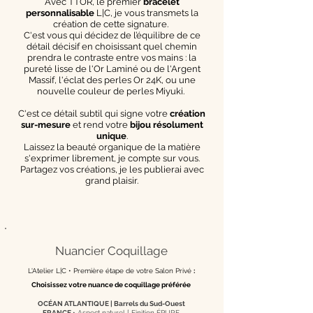
Avec TTOR, le premier
bracelet
personnalisable
L|C, je vous transmets la
création de cette signature.
C'est vous qui décidez de l’équilibre de ce
détail décisif en choisissant quel chemin
prendra le contraste entre vos mains : la
pureté lisse de l'Or Laminé ou de l'Argent
Massif, l'éclat des perles Or 24K, ou une
nouvelle couleur de perles Miyuki.
C'est ce détail subtil qui signe votre
création
sur-mesure
et rend votre
bijou résolument
unique
.
Laissez la beauté organique de la matière
s'exprimer librement, je compte sur vous.
Partagez vos créations, je les publierai avec
grand plaisir.
Nuancier Coquillage
L'Atelier L|C •
Première étape de votre Salon Privé
:
Choisissez votre nuance de coquillage préférée
OCÉAN ATLANTIQUE | Barrels du Sud-Ouest
FRANCE
• Aspect naturel [
Finition ÉPURE