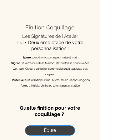
Finition Coquillage
Les Signatures de l'Atelier
•
L|C
Deuxième étape de votre
personnalisation :
Épure
: percé avec son aspect naturel, mat.
Signature
la marque de la Maison L|C : cristallisé pour un effet
Wet-look (Glacé, pour briller comme s'il sortait tout juste des
vagues.
Haute Couture
la finition ultime : Micro-sculté un coquillage en
forme d'initiale, chiffre ou totems puis cristallisé
Quelle finition pour votre
coquillage ?
Épure