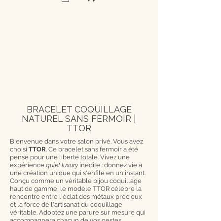
BRACELET COQUILLAGE
NATUREL SANS FERMOIR |
TTOR
Bienvenue dans votre salon privé. Vous avez
choisi
TTOR
. Ce bracelet sans fermoir a été
pensé pour une liberté totale. Vivez une
expérience
quiet luxury
inédite : donnez vie à
une création unique qui s'enfile en un instant.
Conçu comme un véritable bijou coquillage
haut de gamme, le modèle TTOR célèbre la
rencontre entre l'éclat des métaux précieux
et la force de l'artisanat du coquillage
véritable. Adoptez une parure sur mesure qui
accompagnera chacun de vos gestes.