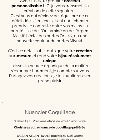
Avec TTOR, le premier
bracelet
personnalisable
L|C, je vous transmets la
création de cette signature.
C'est vous qui décidez de l’équilibre de ce
détail décisif en choisissant quel chemin
prendra le contraste entre vos mains : la
pureté lisse de l'Or Laminé ou de l'Argent
Massif, l'éclat des perles Or 24K, ou une
nouvelle couleur de perles Miyuki.
C'est ce détail subtil qui signe votre
création
sur-mesure
et rend votre
bijou résolument
unique
.
Laissez la beauté organique de la matière
s'exprimer librement, je compte sur vous.
Partagez vos créations, je les publierai avec
grand plaisir.
Nuancier Coquillage
L'Atelier L|C •
Première étape de votre Salon Privé
:
Choisissez votre nuance de coquillage préférée
OCÉAN ATLANTIQUE | Barrels du Sud-Ouest
FRANCE
• Aspect naturel [
Finition ÉPURE