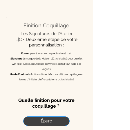
Finition Coquillage
Les Signatures de l'Atelier
•
L|C
Deuxième étape de votre
personnalisation :
Épure
: percé avec son aspect naturel, mat.
Signature
la marque de la Maison L|C : cristallisé pour un effet
Wet-look (Glacé, pour briller comme s'il sortait tout juste des
vagues.
Haute Couture
la finition ultime : Micro-sculté un coquillage en
forme d'initiale, chiffre ou totems puis cristallisé
Quelle finition pour votre
coquillage ?
Épure