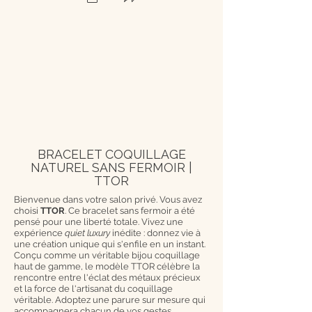
BRACELET COQUILLAGE
NATUREL SANS FERMOIR |
TTOR
Bienvenue dans votre salon privé. Vous avez
choisi
TTOR
. Ce bracelet sans fermoir a été
pensé pour une liberté totale. Vivez une
expérience
quiet luxury
inédite : donnez vie à
une création unique qui s'enfile en un instant.
Conçu comme un véritable bijou coquillage
haut de gamme, le modèle TTOR célèbre la
rencontre entre l'éclat des métaux précieux
et la force de l'artisanat du coquillage
véritable. Adoptez une parure sur mesure qui
accompagnera chacun de vos gestes.