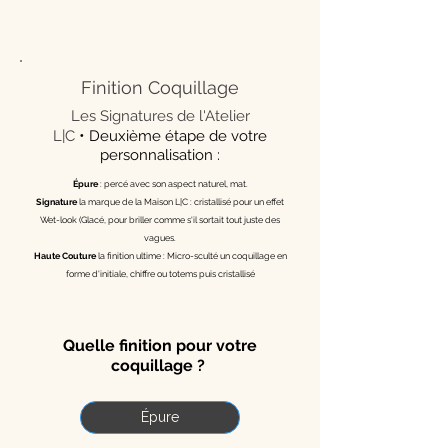
Finition Coquillage
Les Signatures de l'Atelier
•
L|C
Deuxième étape de votre
personnalisation :
Épure
: percé avec son aspect naturel, mat.
Signature
la marque de la Maison L|C : cristallisé pour un effet
Wet-look (Glacé, pour briller comme s'il sortait tout juste des
vagues.
Haute Couture
la finition ultime : Micro-sculté un coquillage en
forme d'initiale, chiffre ou totems puis cristallisé
Quelle finition pour votre
coquillage ?
Épure