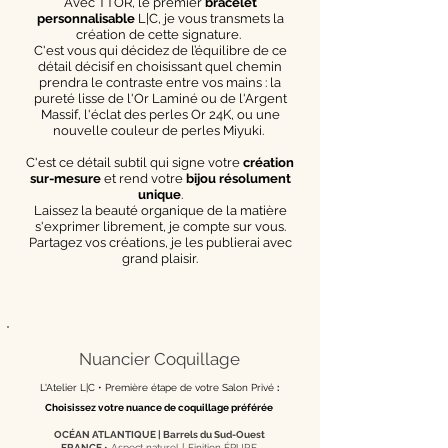
Avec TTOR, le premier
bracelet
personnalisable
L|C, je vous transmets la
création de cette signature.
C'est vous qui décidez de l’équilibre de ce
détail décisif en choisissant quel chemin
prendra le contraste entre vos mains : la
pureté lisse de l'Or Laminé ou de l'Argent
Massif, l'éclat des perles Or 24K, ou une
nouvelle couleur de perles Miyuki.
C'est ce détail subtil qui signe votre
création
sur-mesure
et rend votre
bijou résolument
unique
.
Laissez la beauté organique de la matière
s'exprimer librement, je compte sur vous.
Partagez vos créations, je les publierai avec
grand plaisir.
Nuancier Coquillage
L'Atelier L|C •
Première étape de votre Salon Privé
:
Choisissez votre nuance de coquillage préférée
OCÉAN ATLANTIQUE | Barrels du Sud-Ouest
FRANCE
• Aspect naturel [
Finition ÉPURE