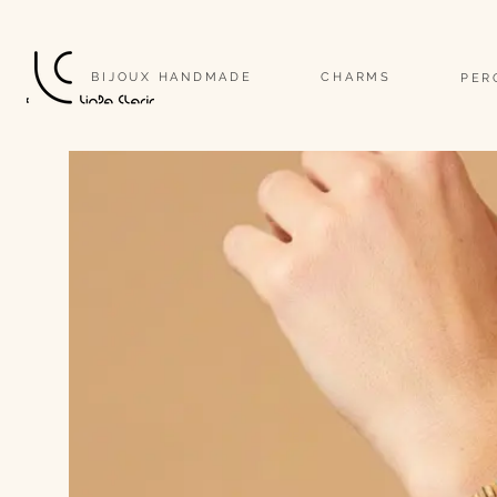
                                                                                                                              
BIJOUX HANDMADE
CHARMS
PER