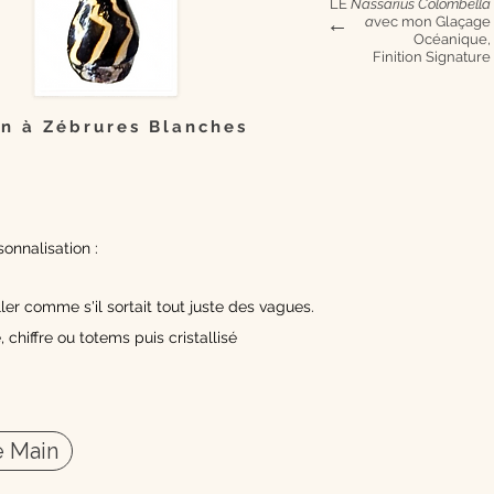
LE
Nassarius Colombella
a
vec mon Glaçage
→
Océanique,
Finition Signature
n à Zébrures Blanches
onnalisation :
ler comme s'il sortait tout juste des vagues.
, chiffre ou totems puis cristallisé
 Main