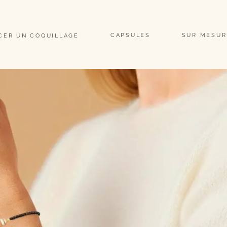
                                                                                                                               
CAPSULES
SUR MESUR
CER UN COQUILLAGE