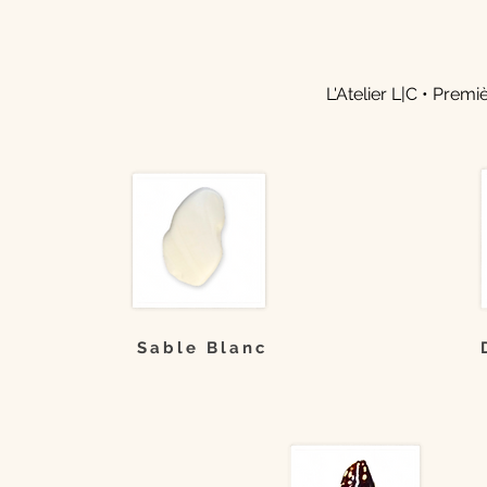
L'Atelier L|C •
Premiè
Sable Blanc