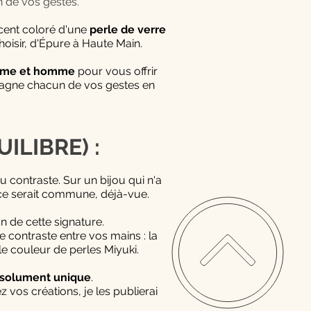
 de vos gestes.
ccent coloré d'une
perle de verre
hoisir, d'Épure à Haute Main.
emme et homme
pour vous offrir
mpagne chacun de vos gestes en
ILIBRE) :
u contraste. Sur un bijou qui n'a
pièce serait commune, déjà-vue.
on de cette signature.
e contraste entre vos mains : la
lle couleur de perles Miyuki.
ésolument unique
.
 vos créations, je les publierai