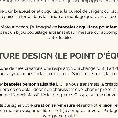
able. Adoptez une parure sur mesure qui accompagnera chacun
re d'un bracelet or et coquillage, la pureté de l'argent ou l'a
èce puise sa force dans la finition de montage que vous allez c
créateur océan, j'ai imaginé ce
bracelet coquillage pour f
oire : un bijou coquillage artisanal et sur mesure qui acco
toute fluidité.
URE DESIGN (LE POINT D'ÉQU
cune de mes créations une respiration qui change tout : l'art d
upture asymétrique qui fait la différence. Sans cet espace, la 
er
bracelet personnalisable
L|C, je vous transmets la créati
libre de ce détail décisif en choisissant quel chemin prendra l
ou de l'Argent Massif, l'éclat des perles Or 24K, ou une nouve
til qui signe votre
création sur-mesure
et rend votre
bijou r
la matière s'exprimer librement, je compte sur vous. Partagez
avec grand plaisir.