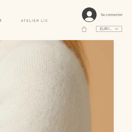
                                                                                    2026 SHAPEUSE DE COQUILLAGES PERSONNALISÉS 
Se connecter
E
ATELIER L|C
EUR (€)