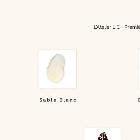
L'Atelier L|C •
Premiè
Sable Blanc