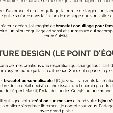
able. Adoptez une parure sur mesure qui accompagnera chacun
re d'un bracelet or et coquillage, la pureté de l'argent ou l'a
èce puise sa force dans la finition de montage que vous allez c
créateur océan, j'ai imaginé ce
bracelet coquillage pour f
oire : un bijou coquillage artisanal et sur mesure qui acco
toute fluidité.
URE DESIGN (LE POINT D'ÉQU
cune de mes créations une respiration qui change tout : l'art d
upture asymétrique qui fait la différence. Sans cet espace, la 
er
bracelet personnalisable
L|C, je vous transmets la créati
libre de ce détail décisif en choisissant quel chemin prendra l
ou de l'Argent Massif, l'éclat des perles Or 24K, ou une nouve
til qui signe votre
création sur-mesure
et rend votre
bijou r
la matière s'exprimer librement, je compte sur vous. Partagez
avec grand plaisir.