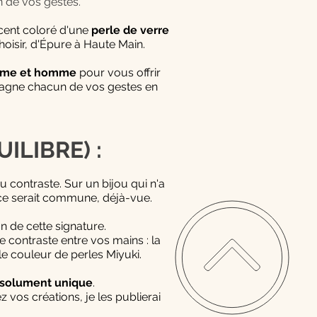
 de vos gestes.
ccent coloré d'une
perle de verre
hoisir, d'Épure à Haute Main.
emme et homme
pour vous offrir
mpagne chacun de vos gestes en
ILIBRE) :
u contraste. Sur un bijou qui n'a
pièce serait commune, déjà-vue.
on de cette signature.
e contraste entre vos mains : la
lle couleur de perles Miyuki.
ésolument unique
.
 vos créations, je les publierai