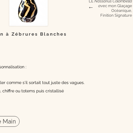
LE
Nassarius Colombella
a
vec mon Glaçage
→
Océanique,
Finition Signature
n à Zébrures Blanches
onnalisation :
ler comme s'il sortait tout juste des vagues.
, chiffre ou totems puis cristallisé
 Main