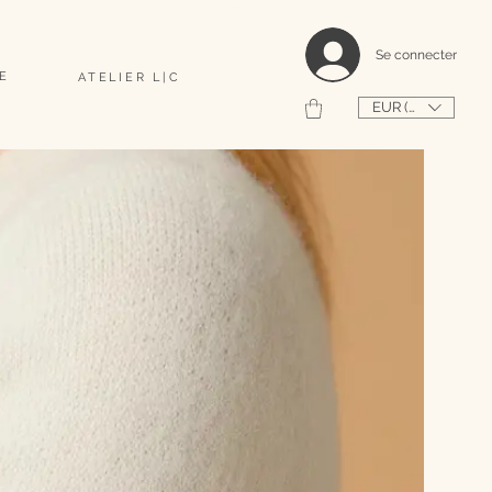
                                                                                    2026 SHAPEUSE DE COQUILLAGES PERSONNALISÉS 
Se connecter
E
ATELIER L|C
EUR (€)