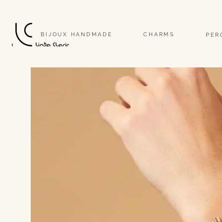
                                                                                                                              
BIJOUX HANDMADE
CHARMS
PER