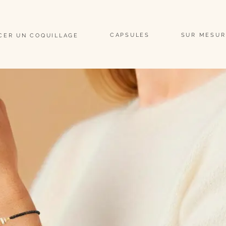
                                                                                                                               
CAPSULES
SUR MESUR
CER UN COQUILLAGE